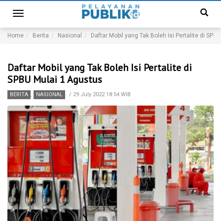
Toggle
navigation
Home
Berita
Nasional
Daftar Mobil yang Tak Boleh Isi Pertalite di SPB
Daftar Mobil yang Tak Boleh Isi Pertalite di
SPBU Mulai 1 Agustus
BERITA
,
NASIONAL
/
29 July 2022 18:54 WIB