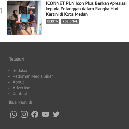
ICONNET PLN Icon Plus Berikan Apresiasi
1
kepada Pelanggan dalam Rangka Hari
Kartini di Kota Medan
BERITA
,
REGIONAL
Telusuri
Redaksi
Pedoman Media Siber
About
Advertise
Contact
Ikuti kami di