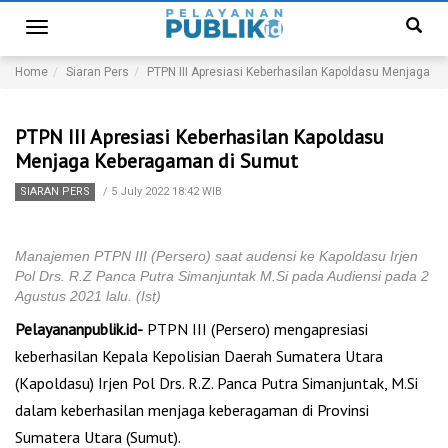
Toggle
navigation
Home
Siaran Pers
PTPN III Apresiasi Keberhasilan Kapoldasu Menjaga 
PTPN III Apresiasi Keberhasilan Kapoldasu
Menjaga Keberagaman di Sumut
SIARAN PERS
/
5 July 2022 18:42 WIB
Manajemen PTPN III (Persero) saat audensi ke Kapoldasu Irjen
Pol Drs. R.Z Panca Putra Simanjuntak M.Si pada Audiensi pada 2
Agustus 2021 lalu. (Ist)
Pelayananpublik.id-
PTPN III (Persero) mengapresiasi
keberhasilan Kepala Kepolisian Daerah Sumatera Utara
(Kapoldasu) Irjen Pol Drs. R.Z. Panca Putra Simanjuntak, M.Si
dalam keberhasilan menjaga keberagaman di Provinsi
Sumatera Utara (Sumut).