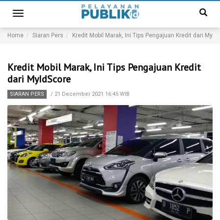
Toggle
navigation
Home
Siaran Pers
Kredit Mobil Marak, Ini Tips Pengajuan Kredit dari MyId
Kredit Mobil Marak, Ini Tips Pengajuan Kredit
dari MyIdScore
SIARAN PERS
/
21 December 2021 16:45 WIB