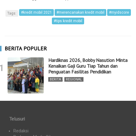
#kredit mobil 2021
#merencanakan kredit mobil
#myidscore
Tags:
#tips kredit mobil
BERITA POPULER
Hardiknas 2026, Bobby Nasution Minta
1
Kenaikan Gaji Guru Tiap Tahun dan
Penguatan Fasilitas Pendidikan
BERITA
,
REGIONAL
Telusuri
Redaksi