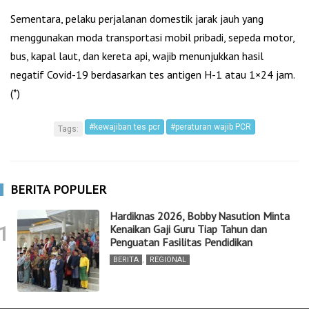
Sementara, pelaku perjalanan domestik jarak jauh yang
menggunakan moda transportasi mobil pribadi, sepeda motor,
bus, kapal laut, dan kereta api, wajib menunjukkan hasil
negatif Covid-19 berdasarkan tes antigen H-1 atau 1×24 jam.
(*)
#kewajiban tes pcr
#peraturan wajib PCR
Tags:
BERITA POPULER
Hardiknas 2026, Bobby Nasution Minta
1
Kenaikan Gaji Guru Tiap Tahun dan
Penguatan Fasilitas Pendidikan
BERITA
,
REGIONAL