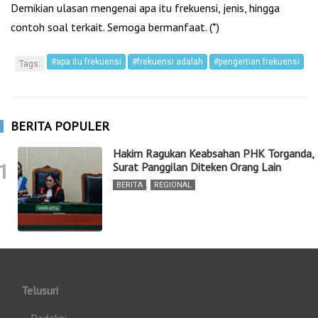
Demikian ulasan mengenai apa itu frekuensi, jenis, hingga
contoh soal terkait. Semoga bermanfaat. (*)
#apa itu frekuensi
#frekuensi adalah
#pengertian frekuensi
Tags:
BERITA POPULER
Hakim Ragukan Keabsahan PHK Torganda,
1
Surat Panggilan Diteken Orang Lain
BERITA
,
REGIONAL
Telusuri