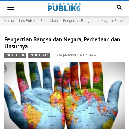
Toggle
navigation
Home
Info Publik
Pendidikan
Pengertian Bangsa dan Negara, Perbeda
Pengertian Bangsa dan Negara, Perbedaan dan
Unsurnya
INFO PUBLIK
,
PENDIDIKAN
/
17 September 2021 23:44 WIB