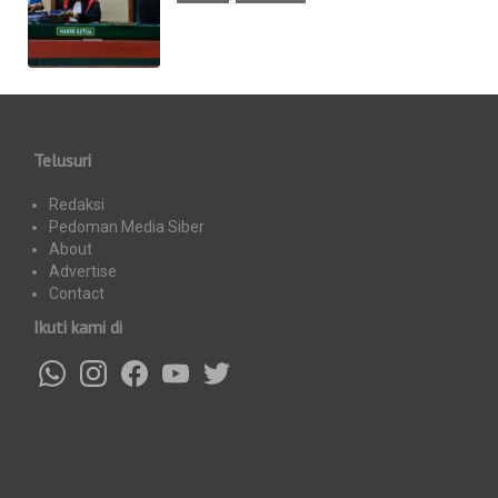
Telusuri
Redaksi
Pedoman Media Siber
About
Advertise
Contact
Ikuti kami di