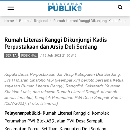
Toggle
navigation
Home
Berita
Regional
Rumah Literasi Ranggi Dikunjungi Kadis Perpus
Rumah Literasi Ranggi Dikunjungi Kadis
Perpustakaan dan Arsip Deli Serdang
BERITA
,
REGIONAL
/
15 July 2021 21:30 WIB
Kepala Dinas Perpustakaan dan Arsip Kabupaten Deli Serdang,
Drs H Misran Sihaloho MSi (keempat kiri) berfoto bersama Ketua
Yayasan Rumah Literasi Ranggi, Ranggiini, Sekretaris Yayasan,
Khairiah Lubis, dan relawan Rumah Literasi Ranggi, di rumah
literasi tersebut, Komplek Perumahan PWI Desa Sampali, Kamis
(15/7/2021). (Foto: Istimewa)
Pelayananpublik.id-
Rumah Literasi Ranggi di Komplek
Perumahan PWI Blok A59 Jalan PWI Desa Sampali,
Kecamatan Percut Sei Tuan, Kabupaten Deli Serdang,