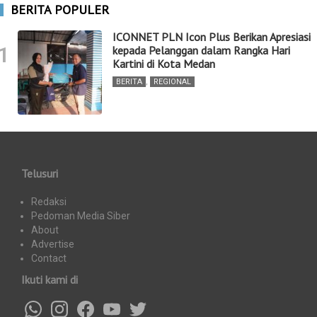
BERITA POPULER
ICONNET PLN Icon Plus Berikan Apresiasi
1
kepada Pelanggan dalam Rangka Hari
Kartini di Kota Medan
BERITA
,
REGIONAL
Telusuri
Redaksi
Pedoman Media Siber
About
Advertise
Contact
Ikuti kami di