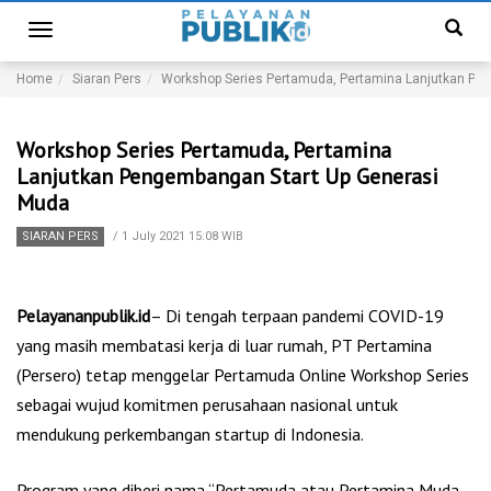
Toggle
navigation
Home
Siaran Pers
Workshop Series Pertamuda, Pertamina Lanjutkan Pe
Workshop Series Pertamuda, Pertamina
Lanjutkan Pengembangan Start Up Generasi
Muda
SIARAN PERS
/
1 July 2021 15:08 WIB
Pelayananpublik.id
– Di tengah terpaan pandemi COVID-19
yang masih membatasi kerja di luar rumah, PT Pertamina
(Persero) tetap menggelar Pertamuda Online Workshop Series
sebagai wujud komitmen perusahaan nasional untuk
mendukung perkembangan startup di Indonesia.
Program yang diberi nama “Pertamuda atau Pertamina Muda –