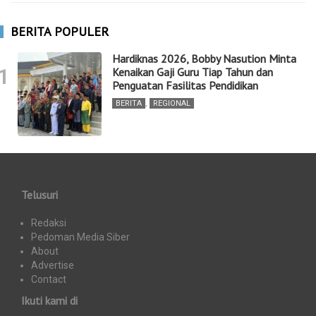
BERITA POPULER
Hardiknas 2026, Bobby Nasution Minta
1
Kenaikan Gaji Guru Tiap Tahun dan
Penguatan Fasilitas Pendidikan
BERITA
,
REGIONAL
Telusuri
Redaksi
Pedoman Media Siber
About
Advertise
Contact
Ikuti kami di