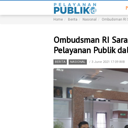
P
Home
Berita
Nasional
Ombudsman RI S
Ombudsman RI Sara
Pelayanan Publik d
BERITA
,
NASIONAL
/
3 June 2021 17:09 WIB