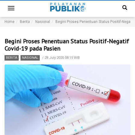
Toggle
navigation
Home
Berita
Nasional
Begini Proses Penentuan Status Positif-Negatif
Begini Proses Penentuan Status Positif-Negatif
Covid-19 pada Pasien
BERITA
,
NASIONAL
/
28 July 2020 08:15 WIB