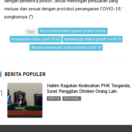
dengan penderita positif, untuk mencegah penularan yang
meluas dan sesuai dengan protokol penanganan COVID-19,”
pungkasnya. (*)
#cara menentukan pasien positif corona
Tags:
#manipulasi data covid 19 RS
#penentuan status positif covid 19
#proses penentuan status pasien Covid 19
BERITA POPULER
Hakim Ragukan Keabsahan PHK Torganda,
1
Surat Panggilan Diteken Orang Lain
BERITA
,
REGIONAL