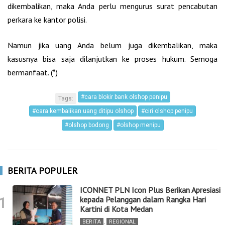
dikembalikan, maka Anda perlu mengurus surat pencabutan
perkara ke kantor polisi.
Namun jika uang Anda belum juga dikembalikan, maka
kasusnya bisa saja dilanjutkan ke proses hukum. Semoga
bermanfaat. (*)
#cara blokir bank olshop penipu
Tags:
#cara kembalikan uang ditipu olshop
#ciri olshop penipu
#olshop bodong
#olshop menipu
BERITA POPULER
ICONNET PLN Icon Plus Berikan Apresiasi
1
kepada Pelanggan dalam Rangka Hari
Kartini di Kota Medan
BERITA
,
REGIONAL