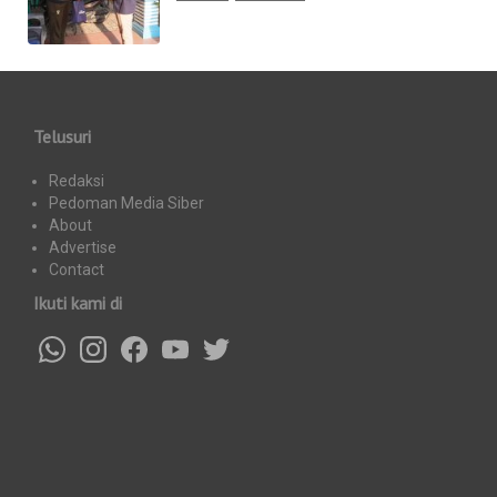
Telusuri
Redaksi
Pedoman Media Siber
About
Advertise
Contact
Ikuti kami di