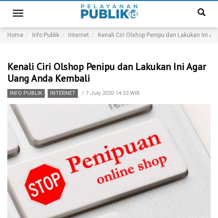
Toggle
navigation
Home
Info Publik
Internet
Kenali Ciri Olshop Penipu dan Lakukan Ini A
Kenali Ciri Olshop Penipu dan Lakukan Ini Agar
Uang Anda Kembali
INFO PUBLIK
,
INTERNET
/
7 July 2020 14:53 WIB