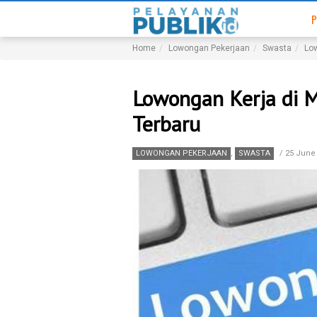
P
Home
Lowongan Pekerjaan
Swasta
Low
Lowongan Kerja di 
Terbaru
LOWONGAN PEKERJAAN
,
SWASTA
/
25 June 