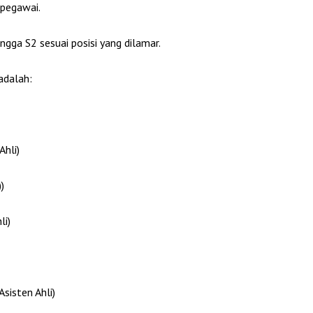
 pegawai.
ngga S2 sesuai posisi yang dilamar.
adalah:
Ahli)
)
li)
sisten Ahli)