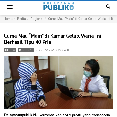
Toggle
navigation
Home
Berita
Regional
Cuma Mau “Main” di Kamar Gelap, Waria Ini Berh
Cuma Mau “Main” di Kamar Gelap, Waria Ini
Berhasil Tipu 40 Pria
BERITA
,
REGIONAL
/
9 June 2020 08:00 WIB
Pelayananpublik.id-
Bermodalkan foto profil yang menggoda