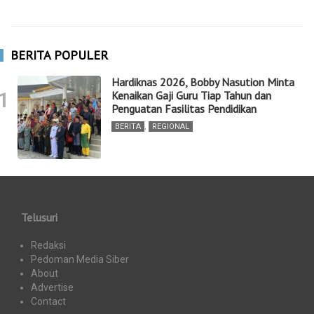
BERITA POPULER
Hardiknas 2026, Bobby Nasution Minta
1
Kenaikan Gaji Guru Tiap Tahun dan
Penguatan Fasilitas Pendidikan
BERITA
,
REGIONAL
Telusuri
Redaksi
Pedoman Media Siber
About
Advertise
Contact