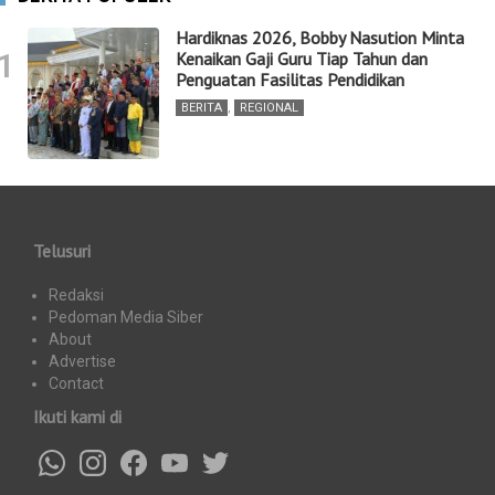
Hardiknas 2026, Bobby Nasution Minta
1
Kenaikan Gaji Guru Tiap Tahun dan
Penguatan Fasilitas Pendidikan
BERITA
,
REGIONAL
Telusuri
Redaksi
Pedoman Media Siber
About
Advertise
Contact
Ikuti kami di