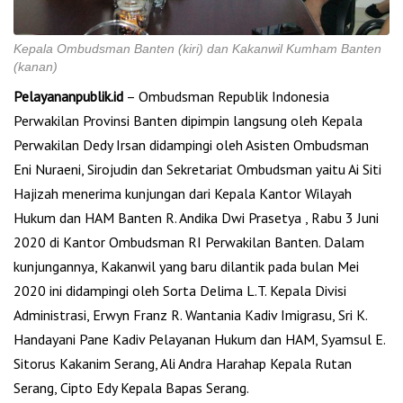
Kepala Ombudsman Banten (kiri) dan Kakanwil Kumham Banten
(kanan)
Pelayananpublik.id
– Ombudsman Republik Indonesia
Perwakilan Provinsi Banten dipimpin langsung oleh Kepala
Perwakilan Dedy Irsan didampingi oleh Asisten Ombudsman
Eni Nuraeni, Sirojudin dan Sekretariat Ombudsman yaitu Ai Siti
Hajizah menerima kunjungan dari Kepala Kantor Wilayah
Hukum dan HAM Banten R. Andika Dwi Prasetya , Rabu 3 Juni
2020 di Kantor Ombudsman RI Perwakilan Banten. Dalam
kunjungannya, Kakanwil yang baru dilantik pada bulan Mei
2020 ini didampingi oleh Sorta Delima L.T. Kepala Divisi
Administrasi, Erwyn Franz R. Wantania Kadiv Imigrasu, Sri K.
Handayani Pane Kadiv Pelayanan Hukum dan HAM, Syamsul E.
Sitorus Kakanim Serang, Ali Andra Harahap Kepala Rutan
Serang, Cipto Edy Kepala Bapas Serang.