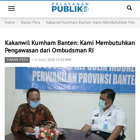
Toggle
navigation
Home
Siaran Pers
Kakanwil Kumham Banten: Kami Membutuhkan Penga
Kakanwil Kumham Banten: Kami Membutuhkan
Pengawasan dari Ombudsman RI
SIARAN PERS
/
4 June 2020 10:42 WIB