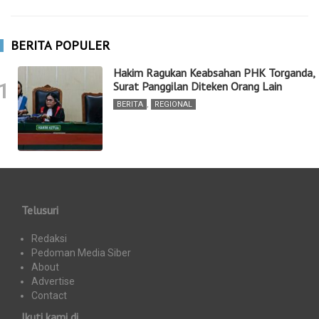
BERITA POPULER
Hakim Ragukan Keabsahan PHK Torganda,
1
Surat Panggilan Diteken Orang Lain
BERITA
,
REGIONAL
Telusuri
Redaksi
Pedoman Media Siber
About
Advertise
Contact
Ikuti kami di