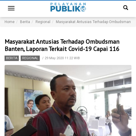
Toggle
navigation
Home
Berita
Regional
Masyarakat Antusias Terhadap Ombudsman Bant
Masyarakat Antusias Terhadap Ombudsman
Banten, Laporan Terkait Covid-19 Capai 116
BERITA
,
REGIONAL
/
29 May 2020 11:22 WIB