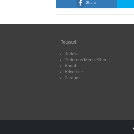
Share
Telusuri
Redaksi
Pedoman Media Siber
About
Advertise
Contact