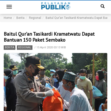
Toggle
navigation
Home
Berita
Regional
Baitul Qur’an Tasikardi Kramatwatu Dapat Ban
Baitul Qur’an Tasikardi Kramatwatu Dapat
Bantuan 150 Paket Sembako
BERITA
,
REGIONAL
/
15 April 2020 03:13 WIB