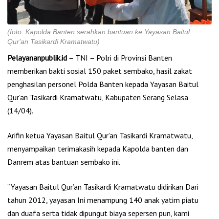
(foto: Kapolda Banten serahkan bantuan ke Yayasan Baitul
Qur'an Tasikardi Kramatwatu)
Pelayananpublik.id
– TNI – Polri di Provinsi Banten
memberikan bakti sosial 150 paket sembako, hasil zakat
penghasilan personel Polda Banten kepada Yayasan Baitul
Qur’an Tasikardi Kramatwatu, Kabupaten Serang Selasa
(14/04).
Arifin ketua Yayasan Baitul Qur’an Tasikardi Kramatwatu,
menyampaikan terimakasih kepada Kapolda banten dan
Danrem atas bantuan sembako ini.
“Yayasan Baitul Qur’an Tasikardi Kramatwatu didirikan Dari
tahun 2012, yayasan Ini menampung 140 anak yatim piatu
dan duafa serta tidak dipungut biaya sepersen pun, kami