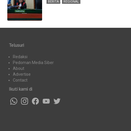
BERITA
,
REGIONAL
Telusuri
Redaksi
Pedoman Media Siber
About
Advertise
Contact
Ikuti kami di