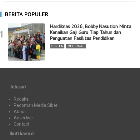
BERITA POPULER
Hardiknas 2026, Bobby Nasution Minta
1
Kenaikan Gaji Guru Tiap Tahun dan
Penguatan Fasilitas Pendidikan
BERITA
,
REGIONAL
Telusuri
Redaksi
Pedoman Media Siber
About
Advertise
Contact
Ikuti kami di