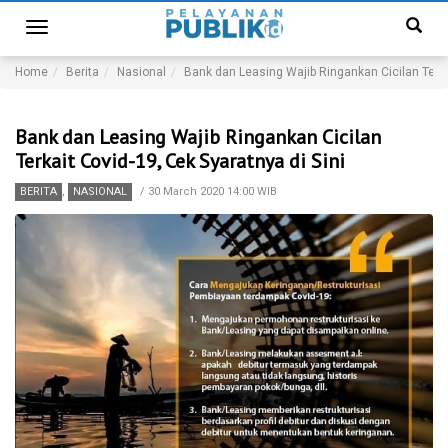
Toggle
navigation
Home
Berita
Nasional
Bank dan Leasing Wajib Ringankan Cicilan Terkai
Bank dan Leasing Wajib Ringankan Cicilan
Terkait Covid-19, Cek Syaratnya di Sini
BERITA
,
NASIONAL
/
30 March 2020 14:00 WIB