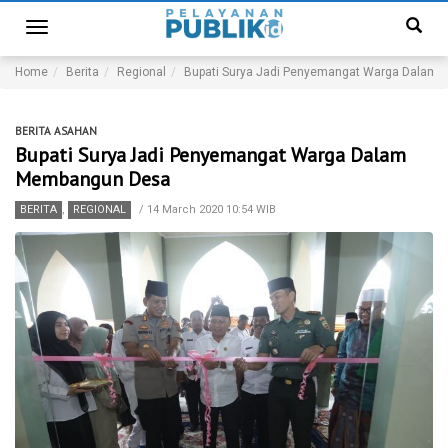
Toggle
navigation
Home
Berita
Regional
Bupati Surya Jadi Penyemangat Warga Dalam
BERITA ASAHAN
Bupati Surya Jadi Penyemangat Warga Dalam
Membangun Desa
BERITA
,
REGIONAL
/
14 March 2020 10:54 WIB