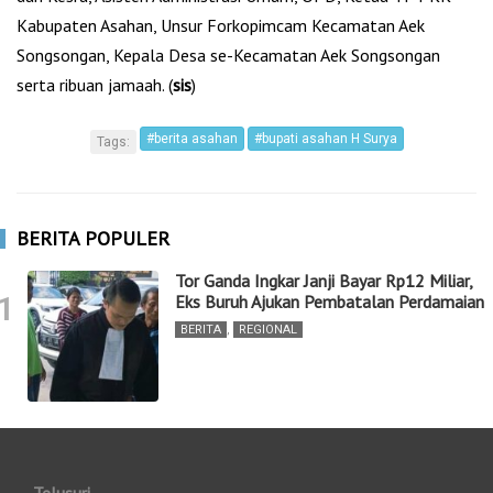
Kabupaten Asahan, Unsur Forkopimcam Kecamatan Aek
Songsongan, Kepala Desa se-Kecamatan Aek Songsongan
serta ribuan jamaah. (
sis
)
#berita asahan
#bupati asahan H Surya
Tags:
BERITA POPULER
Tor Ganda Ingkar Janji Bayar Rp12 Miliar,
1
Eks Buruh Ajukan Pembatalan Perdamaian
BERITA
,
REGIONAL