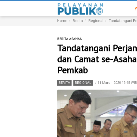
P
Home
Berita
Regional
Tandatangani Pe
BERITA ASAHAN
Tandatangani Perjan
dan Camat se-Asaha
Pemkab
BERITA
,
REGIONAL
/
11 March 2020 19:45 WIB