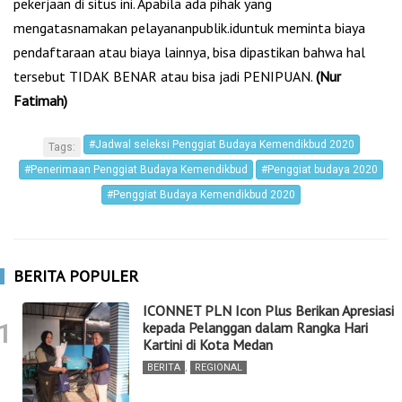
pekerjaan di situs ini. Apabila ada pihak yang
mengatasnamakan pelayananpublik.iduntuk meminta biaya
pendaftaraan atau biaya lainnya, bisa dipastikan bahwa hal
tersebut TIDAK BENAR atau bisa jadi PENIPUAN.
(Nur
Fatimah)
#Jadwal seleksi Penggiat Budaya Kemendikbud 2020
Tags:
#Penerimaan Penggiat Budaya Kemendikbud
#Penggiat budaya 2020
#Penggiat Budaya Kemendikbud 2020
BERITA POPULER
ICONNET PLN Icon Plus Berikan Apresiasi
1
kepada Pelanggan dalam Rangka Hari
Kartini di Kota Medan
BERITA
,
REGIONAL