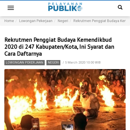
Toggle
navigation
Home
Lowongan Pekerjaan
Negeri
Rekrutmen Penggiat Budaya Kemend
Rekrutmen Penggiat Budaya Kemendikbud
2020 di 247 Kabupaten/Kota, Ini Syarat dan
Cara Daftarnya
LOWONGAN PEKERJAAN
,
NEGERI
/
5 March 2020 10:00 WIB