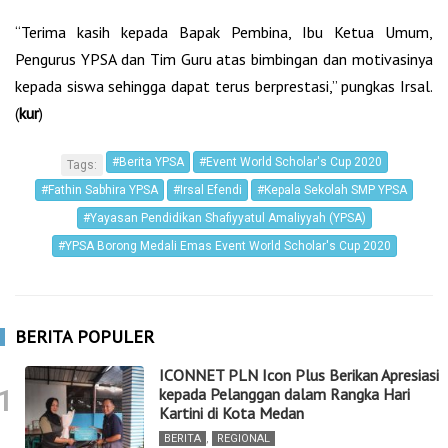
“Terima kasih kepada Bapak Pembina, Ibu Ketua Umum,
Pengurus YPSA dan Tim Guru atas bimbingan dan motivasinya
kepada siswa sehingga dapat terus berprestasi,” pungkas Irsal.
(
kur
)
#Berita YPSA
#Event World Scholar's Cup 2020
Tags:
#Fathin Sabhira YPSA
#Irsal Efendi
#Kepala Sekolah SMP YPSA
#Yayasan Pendidikan Shafiyyatul Amaliyyah (YPSA)
#YPSA Borong Medali Emas Event World Scholar's Cup 2020
BERITA POPULER
ICONNET PLN Icon Plus Berikan Apresiasi
1
kepada Pelanggan dalam Rangka Hari
Kartini di Kota Medan
BERITA
,
REGIONAL