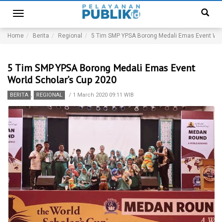
Toggle
navigation
Home
Berita
Regional
5 Tim SMP YPSA Borong Medali Emas Event Wor
5 Tim SMP YPSA Borong Medali Emas Event
World Scholar’s Cup 2020
BERITA
,
REGIONAL
/
1 March 2020 09:11 WIB