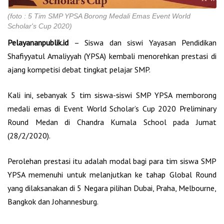
(foto : 5 Tim SMP YPSA Borong Medali Emas Event World
Scholar's Cup 2020)
Pelayananpublik.id
– Siswa dan siswi Yayasan Pendidikan
Shafiyyatul Amaliyyah (YPSA) kembali menorehkan prestasi di
ajang kompetisi debat tingkat pelajar SMP.
Kali ini, sebanyak 5 tim siswa-siswi SMP YPSA memborong
medali emas di Event World Scholar’s Cup 2020 Preliminary
Round Medan di Chandra Kumala School pada Jumat
(28/2/2020).
Perolehan prestasi itu adalah modal bagi para tim siswa SMP
YPSA memenuhi untuk melanjutkan ke tahap Global Round
yang dilaksanakan di 5 Negara pilihan Dubai, Praha, Melbourne,
Bangkok dan Johannesburg.