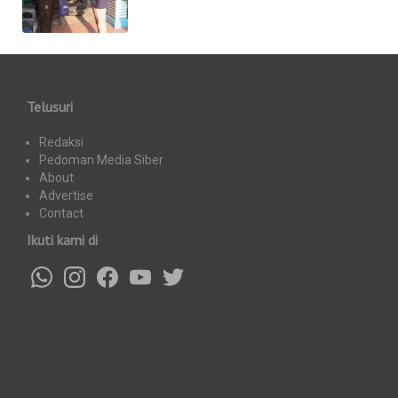
Telusuri
Redaksi
Pedoman Media Siber
About
Advertise
Contact
Ikuti kami di