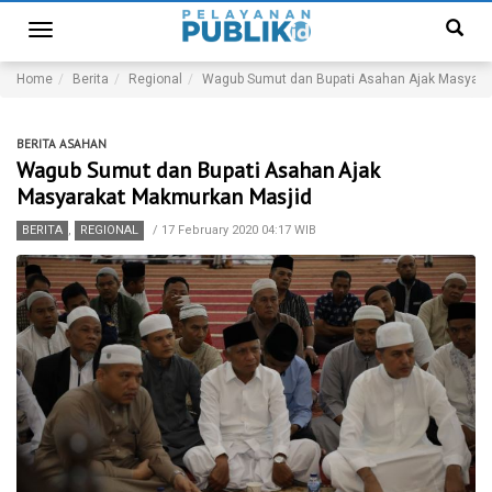
Toggle
navigation
Home
Berita
Regional
Wagub Sumut dan Bupati Asahan Ajak Masyara
BERITA ASAHAN
Wagub Sumut dan Bupati Asahan Ajak
Masyarakat Makmurkan Masjid
BERITA
,
REGIONAL
/
17 February 2020 04:17 WIB