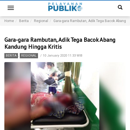
Toggle
navigation
Home
Berita
Regional
Gara-gara Rambutan, Adik Tega Bacok Abang Ka
Gara-gara Rambutan, Adik Tega Bacok Abang
Kandung Hingga Kritis
BERITA
,
REGIONAL
/
10 January 2020 11:33 WIB