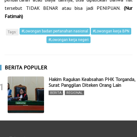
tersebut TIDAK BENAR atau bisa jadi PENIPUAN.
(Nur
Fatimah)
#Lowongan badan pertanahan nasional
#Lowongan kerja BPN
Tags:
#Lowongan kerja negeri
BERITA POPULER
Hakim Ragukan Keabsahan PHK Torganda,
1
Surat Panggilan Diteken Orang Lain
BERITA
,
REGIONAL