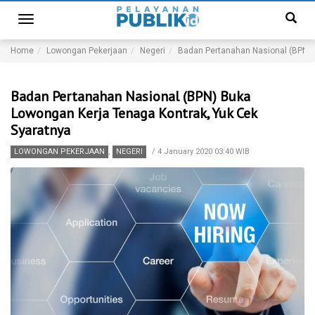
Toggle
navigation
Home
Lowongan Pekerjaan
Negeri
Badan Pertanahan Nasional (BPN) 
Badan Pertanahan Nasional (BPN) Buka
Lowongan Kerja Tenaga Kontrak, Yuk Cek
Syaratnya
LOWONGAN PEKERJAAN
,
NEGERI
/
4 January 2020 03:40 WIB