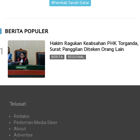
#Pemkab Tanah Datar
BERITA POPULER
Hakim Ragukan Keabsahan PHK Torganda,
1
Surat Panggilan Diteken Orang Lain
BERITA
,
REGIONAL
Telusuri
Redaksi
Pedoman Media Siber
About
Advertise