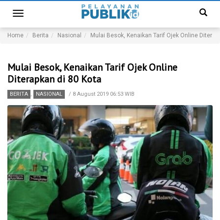
Toggle
navigation
Home
Berita
Nasional
Mulai Besok, Kenaikan Tarif Ojek Online Diterap
Mulai Besok, Kenaikan Tarif Ojek Online
Diterapkan di 80 Kota
BERITA
,
NASIONAL
/
8 August 2019 06:53 WIB