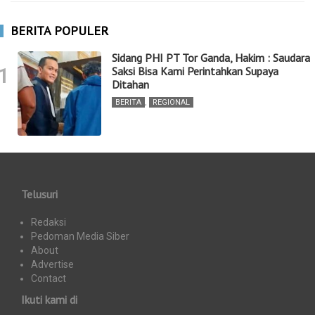
BERITA POPULER
Sidang PHI PT Tor Ganda, Hakim : Saudara
1
Saksi Bisa Kami Perintahkan Supaya
Ditahan
BERITA
,
REGIONAL
Telusuri
Redaksi
Pedoman Media Siber
About
Advertise
Contact
Ikuti kami di