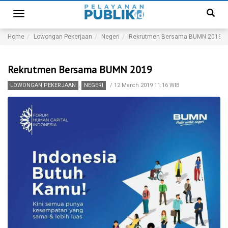
Toggle
navigation
Home
Lowongan Pekerjaan
Negeri
Rekrutmen Bersama BUMN 2019
Rekrutmen Bersama BUMN 2019
LOWONGAN PEKERJAAN
,
NEGERI
/
12 March 2019 11:16 WIB