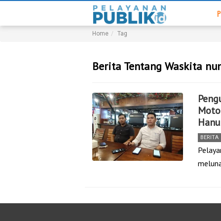
P
Home
Tag
Berita Tentang Waskita nu
Peng
Motor
Hanu
BERITA
Pelaya
meluna