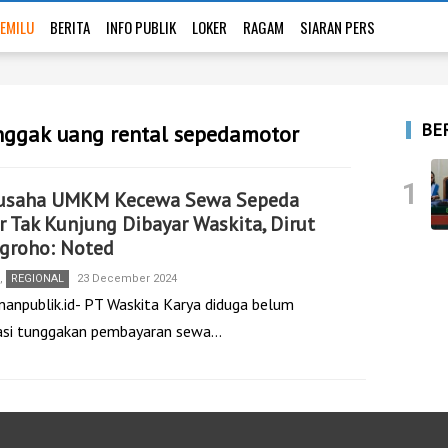
EMILU
BERITA
INFO PUBLIK
LOKER
RAGAM
SIARAN PERS
BE
nggak uang rental sepedamotor
1
usaha UMKM Kecewa Sewa Sepeda
 Tak Kunjung Dibayar Waskita, Dirut
groho: Noted
,
REGIONAL
23 December 2024
nanpublik.id- PT Waskita Karya diduga belum
si tunggakan pembayaran sewa…