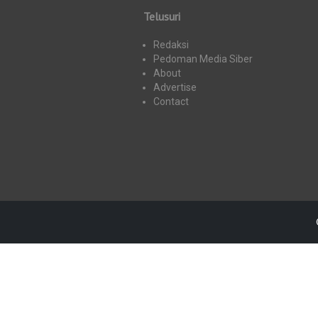
Telusuri
Redaksi
Pedoman Media Siber
About
Advertise
Contact