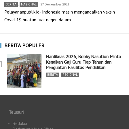
BERITA
,
NASIONAL
27 December 2021
Pelayananpublik.id- Indonesia masih mengandalkan vaksin
Covid-19 buatan luar negeri dalam…
BERITA POPULER
Hardiknas 2026, Bobby Nasution Minta
1
Kenaikan Gaji Guru Tiap Tahun dan
Penguatan Fasilitas Pendidikan
BERITA
,
REGIONAL
Telusuri
Redaksi