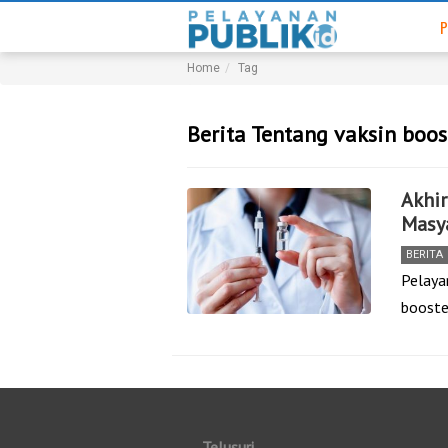
P
Home
Tag
Berita Tentang vaksin boos
Akhir
Masy
BERITA
Pelayan
booste
Telusuri