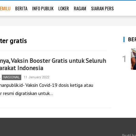
EMILU
BERITA
INFO PUBLIK
LOKER
RAGAM
SIARAN PERS
BE
ter gratis
1
nya, Vaksin Booster Gratis untuk Seluruh
arakat Indonesia
,
NASIONAL
11 January 2022
anpublik.id- Vaksin Covid-19 dosis ketiga atau
r resmi digratiskan untuk…
Ikuti k