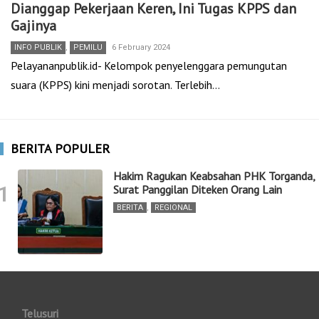
Dianggap Pekerjaan Keren, Ini Tugas KPPS dan
Gajinya
INFO PUBLIK
,
PEMILU
6 February 2024
Pelayananpublik.id- Kelompok penyelenggara pemungutan
suara (KPPS) kini menjadi sorotan. Terlebih…
BERITA POPULER
Hakim Ragukan Keabsahan PHK Torganda,
1
Surat Panggilan Diteken Orang Lain
BERITA
,
REGIONAL
Telusuri