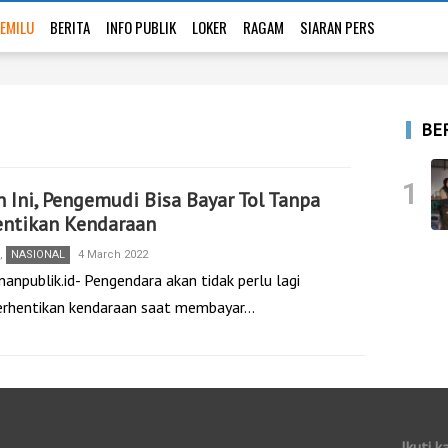
EMILU
BERITA
INFO PUBLIK
LOKER
RAGAM
SIARAN PERS
BE
1
 Ini, Pengemudi Bisa Bayar Tol Tanpa
entikan Kendaraan
,
NASIONAL
4 March 2022
anpublik.id- Pengendara akan tidak perlu lagi
hentikan kendaraan saat membayar…
Ikuti k