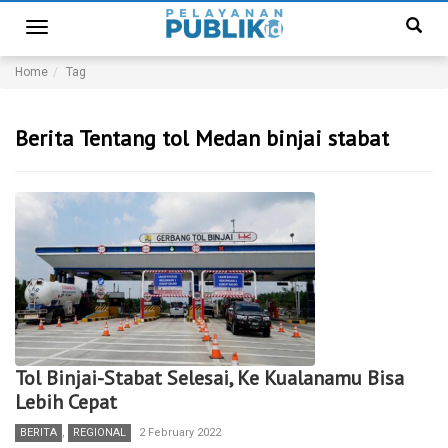
Toggle
navigation
Home
Tag
Berita Tentang tol Medan binjai stabat
Tol Binjai-Stabat Selesai, Ke Kualanamu Bisa
Lebih Cepat
BERITA
,
REGIONAL
2 February 2022