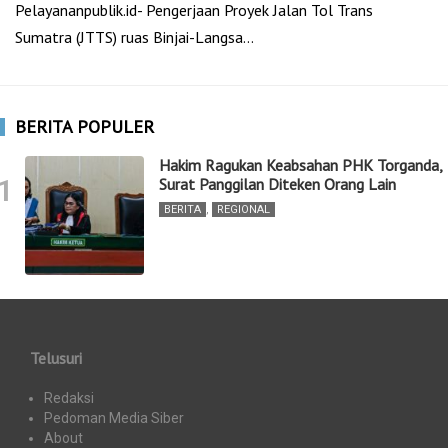
Pelayananpublik.id- Pengerjaan Proyek Jalan Tol Trans
Sumatra (JTTS) ruas Binjai-Langsa…
BERITA POPULER
Hakim Ragukan Keabsahan PHK Torganda,
1
Surat Panggilan Diteken Orang Lain
BERITA
,
REGIONAL
Telusuri
Redaksi
Pedoman Media Siber
About