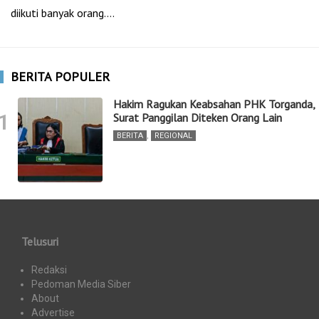
diikuti banyak orang.…
BERITA POPULER
Hakim Ragukan Keabsahan PHK Torganda,
1
Surat Panggilan Diteken Orang Lain
BERITA
,
REGIONAL
Telusuri
Redaksi
Pedoman Media Siber
About
Advertise