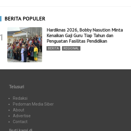
BERITA POPULER
Hardiknas 2026, Bobby Nasution Minta
1
Kenaikan Gaji Guru Tiap Tahun dan
Penguatan Fasilitas Pendidikan
BERITA
,
REGIONAL
Telusuri
Redaksi
Pedoman Media Siber
About
Advertise
Contact
Ikuti kami di