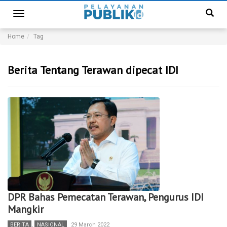
Toggle
navigation
Home
Tag
Berita Tentang Terawan dipecat IDI
DPR Bahas Pemecatan Terawan, Pengurus IDI
Mangkir
BERITA
,
NASIONAL
29 March 2022