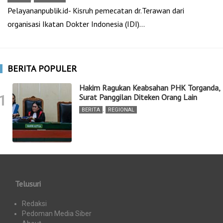
Pelayananpublik.id- Kisruh pemecatan dr.Terawan dari
organisasi Ikatan Dokter Indonesia (IDI)…
BERITA POPULER
Hakim Ragukan Keabsahan PHK Torganda,
1
Surat Panggilan Diteken Orang Lain
BERITA
,
REGIONAL
Telusuri
Redaksi
Pedoman Media Siber