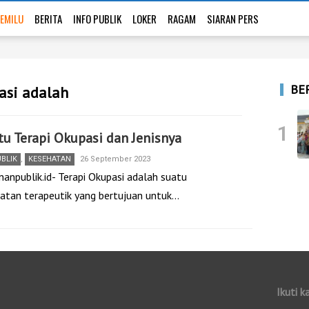
EMILU
BERITA
INFO PUBLIK
LOKER
RAGAM
SIARAN PERS
BE
asi adalah
1
tu Terapi Okupasi dan Jenisnya
UBLIK
,
KESEHATAN
26 September 2023
nanpublik.id- Terapi Okupasi adalah suatu
atan terapeutik yang bertujuan untuk…
Ikuti k