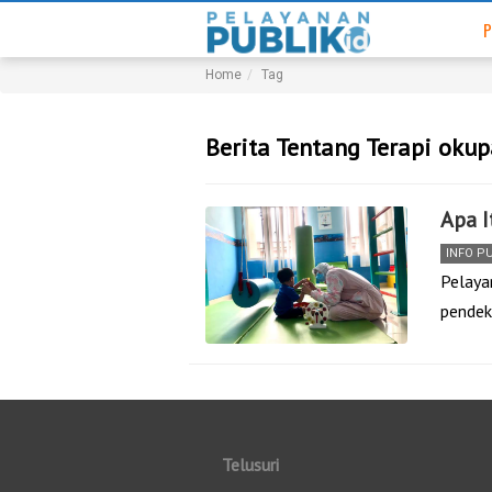
P
Home
Tag
Berita Tentang Terapi okup
Apa I
INFO P
Pelaya
pendek
Telusuri