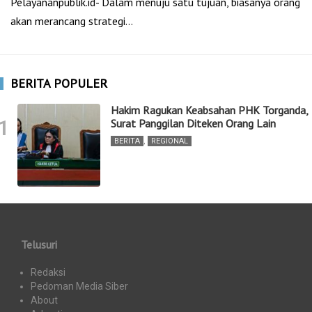
Pelayananpublik.id- Dalam menuju satu tujuan, biasanya orang
akan merancang strategi…
BERITA POPULER
Hakim Ragukan Keabsahan PHK Torganda,
1
Surat Panggilan Diteken Orang Lain
BERITA
,
REGIONAL
Telusuri
Redaksi
Pedoman Media Siber
About