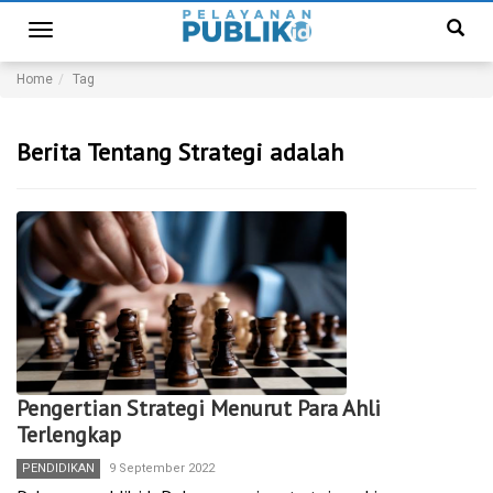
Toggle
navigation
Home
Tag
Berita Tentang Strategi adalah
Pengertian Strategi Menurut Para Ahli
Terlengkap
PENDIDIKAN
9 September 2022