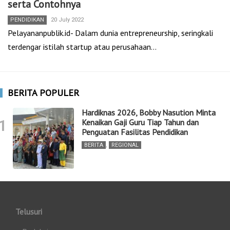
serta Contohnya
PENDIDIKAN
20 July 2022
Pelayananpublik.id- Dalam dunia entrepreneurship, seringkali
terdengar istilah startup atau perusahaan…
BERITA POPULER
Hardiknas 2026, Bobby Nasution Minta
1
Kenaikan Gaji Guru Tiap Tahun dan
Penguatan Fasilitas Pendidikan
BERITA
,
REGIONAL
Telusuri