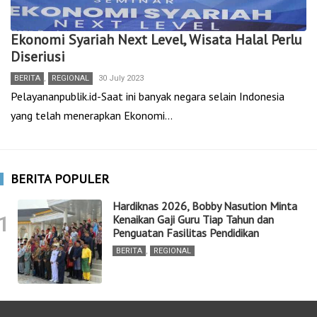
Ekonomi Syariah Next Level, Wisata Halal Perlu
Diseriusi
BERITA
,
REGIONAL
30 July 2023
Pelayananpublik.id-Saat ini banyak negara selain Indonesia
yang telah menerapkan Ekonomi…
BERITA POPULER
Hardiknas 2026, Bobby Nasution Minta
1
Kenaikan Gaji Guru Tiap Tahun dan
Penguatan Fasilitas Pendidikan
BERITA
,
REGIONAL