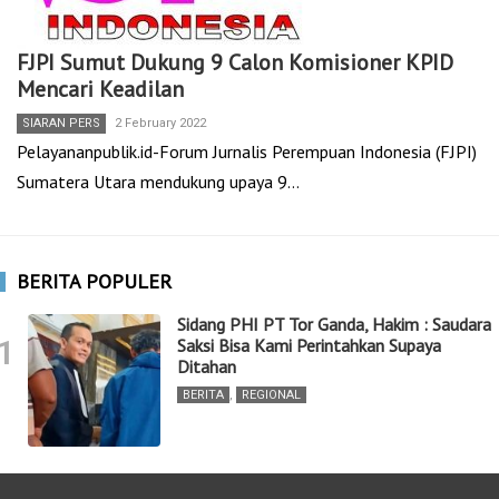
FJPI Sumut Dukung 9 Calon Komisioner KPID
Mencari Keadilan
SIARAN PERS
2 February 2022
Pelayananpublik.id-Forum Jurnalis Perempuan Indonesia (FJPI)
Sumatera Utara mendukung upaya 9…
BERITA POPULER
Sidang PHI PT Tor Ganda, Hakim : Saudara
1
Saksi Bisa Kami Perintahkan Supaya
Ditahan
BERITA
,
REGIONAL