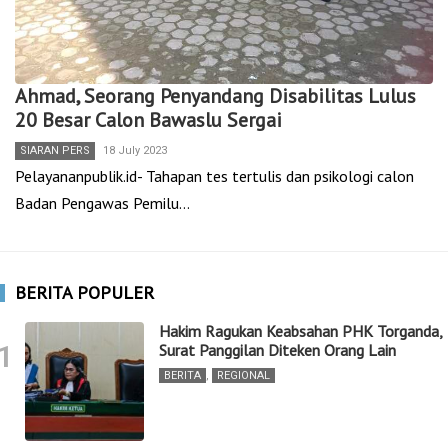
Ahmad, Seorang Penyandang Disabilitas Lulus
20 Besar Calon Bawaslu Sergai
SIARAN PERS
18 July 2023
Pelayananpublik.id- Tahapan tes tertulis dan psikologi calon
Badan Pengawas Pemilu…
BERITA POPULER
Hakim Ragukan Keabsahan PHK Torganda,
1
Surat Panggilan Diteken Orang Lain
BERITA
,
REGIONAL