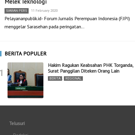
Melek Teknologi
SIARAN PERS
11 February 2020
Pelayananpublik.id- Forum Jurnalis Perempuan Indonesia (FJPI)
menggelar Sarasehan pada peringatan…
BERITA POPULER
Hakim Ragukan Keabsahan PHK Torganda,
1
Surat Panggilan Diteken Orang Lain
BERITA
,
REGIONAL
Telusuri