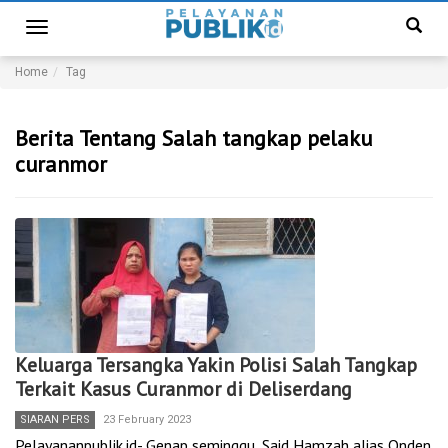
Toggle
navigation
Home
Tag
Berita Tentang Salah tangkap pelaku
curanmor
Keluarga Tersangka Yakin Polisi Salah Tangkap
Terkait Kasus Curanmor di Deliserdang
SIARAN PERS
23 February 2023
Pelayananpublik.id- Genap seminggu, Said Hamzah alias Onden