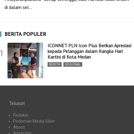
di dalam sel…
BERITA POPULER
ICONNET PLN Icon Plus Berikan Apresiasi
1
kepada Pelanggan dalam Rangka Hari
Kartini di Kota Medan
BERITA
,
REGIONAL
Telusuri
Redaksi
Pedoman Media Siber
About
Advertise