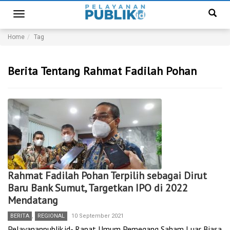
Toggle
navigation
Home
Tag
Berita Tentang Rahmat Fadilah Pohan
Rahmat Fadilah Pohan Terpilih sebagai Dirut
Baru Bank Sumut, Targetkan IPO di 2022
Mendatang
BERITA
,
REGIONAL
10 September 2021
Pelayananpublik.id- Rapat Umum Pemegang Saham Luar Biasa