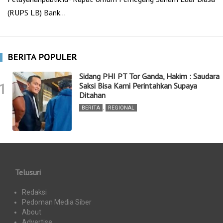
(RUPS LB) Bank…
BERITA POPULER
Sidang PHI PT Tor Ganda, Hakim : Saudara
1
Saksi Bisa Kami Perintahkan Supaya
Ditahan
BERITA
,
REGIONAL
Telusuri
Redaksi
Pedoman Media Siber
About
Advertise