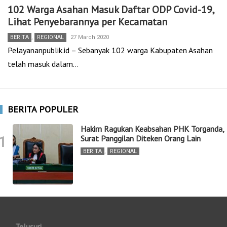
102 Warga Asahan Masuk Daftar ODP Covid-19,
Lihat Penyebarannya per Kecamatan
BERITA
,
REGIONAL
27 March 2020
Pelayananpublik.id – Sebanyak 102 warga Kabupaten Asahan
telah masuk dalam…
BERITA POPULER
Hakim Ragukan Keabsahan PHK Torganda,
1
Surat Panggilan Diteken Orang Lain
BERITA
,
REGIONAL
Telusuri