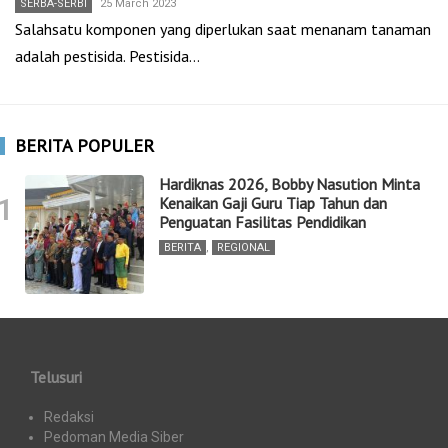
SERBA-SERBI
25 March 2023
Salahsatu komponen yang diperlukan saat menanam tanaman
adalah pestisida. Pestisida…
BERITA POPULER
Hardiknas 2026, Bobby Nasution Minta
1
Kenaikan Gaji Guru Tiap Tahun dan
Penguatan Fasilitas Pendidikan
BERITA
,
REGIONAL
Telusuri
Redaksi
Pedoman Media Siber