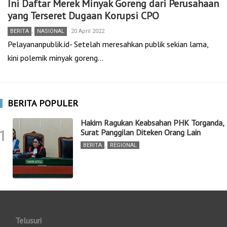
Ini Daftar Merek Minyak Goreng dari Perusahaan
yang Terseret Dugaan Korupsi CPO
BERITA
,
NASIONAL
20 April 2022
Pelayananpublik.id- Setelah meresahkan publik sekian lama,
kini polemik minyak goreng…
BERITA POPULER
Hakim Ragukan Keabsahan PHK Torganda,
1
Surat Panggilan Diteken Orang Lain
BERITA
,
REGIONAL
Telusuri