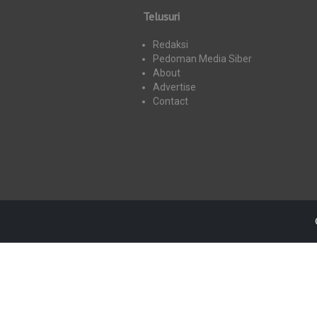
Telusuri
Redaksi
Pedoman Media Siber
About
Advertise
Contact