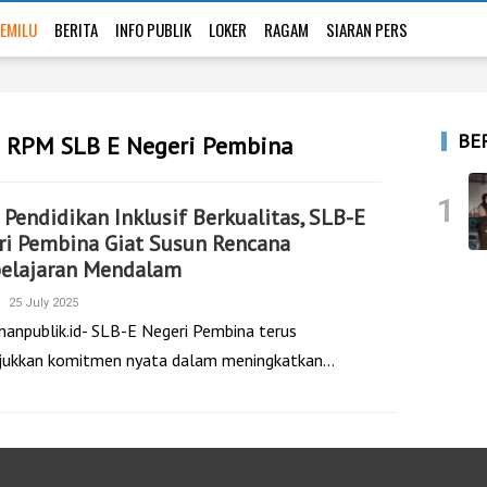
EMILU
BERITA
INFO PUBLIK
LOKER
RAGAM
SIARAN PERS
BE
n RPM SLB E Negeri Pembina
1
Pendidikan Inklusif Berkualitas, SLB-E
ri Pembina Giat Susun Rencana
elajaran Mendalam
25 July 2025
nanpublik.id- SLB-E Negeri Pembina terus
ukkan komitmen nyata dalam meningkatkan…