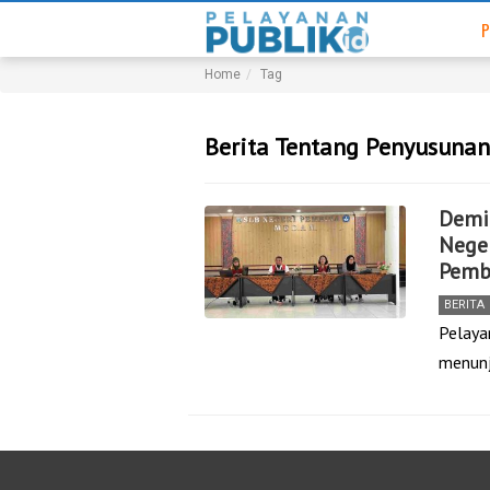
P
Home
Tag
Berita Tentang Penyusuna
Demi 
Nege
Pemb
BERITA
Pelaya
menunj